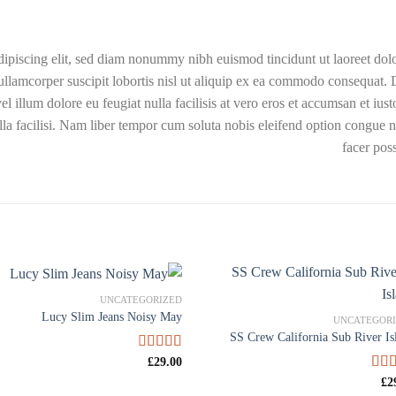
dipiscing elit, sed diam nonummy nibh euismod tincidunt ut laoreet dol
ullamcorper suscipit lobortis nisl ut aliquip ex ea commodo consequat. D
el illum dolore eu feugiat nulla facilisis at vero eros et accumsan et iu
nulla facilisi. Nam liber tempor cum soluta nobis eleifend option congue
facer pos
UNCATEGORIZED
Lucy Slim Jeans Noisy May
UNCATEGOR
SS Crew California Sub River Is
29.00
امتیاز
£
3.00
از
2
از
£
5