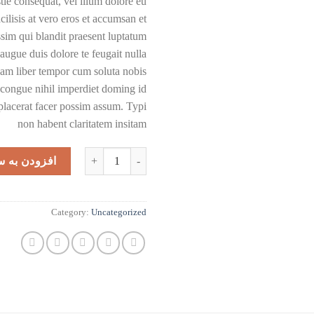
stie consequat, vel illum dolore eu
acilisis at vero eros et accumsan et
ssim qui blandit praesent luptatum
t augue duis dolore te feugait nulla
 Nam liber tempor cum soluta nobis
 congue nihil imperdiet doming id
lacerat facer possim assum. Typi
non habent claritatem insitam
Weekend Wine Course عدد
افزودن به س
Category:
Uncategorized