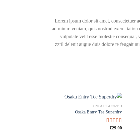
Lorem ipsum dolor sit amet, consectetuer a
ad minim veniam, quis nostrud exerci tation 
vulputate velit esse molestie consequat, v
zzril delenit augue duis dolore te feugait 
UNCATEGORIZED
UNCATEGORIZED
Sonia by Sonia Rykiel
Osaka Entry Tee Superdry
29.00
امتیاز
£
29.00
امتیاز
£
4.00
از 5
3.50
از 5