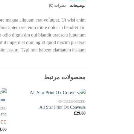
توضیحات
نظرات (0)
ore magna aliquam erat volutpat. Ut wisi enim
uis autem vel eum iriure dolor in hendrerit in
sto odio dignissim qui blandit praesent luptatum
 nihil imperdiet doming id quod mazim placerat
sim assum. Typi non habent claritatem insitam
محصولات مرتبط
UNCATEGORIZED
All Star Print Ox Converse
IZED
£
29.00
land
9.00
امتی