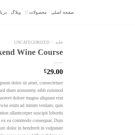
صفحه اصلی
محصولات
وبلاگ
دربا
خانه
/
UNCATEGORIZED
end Wine Course
£
29.00
psum dolor sit amet, consectetuer
t, sed diam nonummy nibh euismod
 laoreet dolore magna aliquam erat
t wisi enim ad minim veniam, quis
ation ullamcorper suscipit lobortis
ip ex ea commodo consequat. Duis
re dolor in hendrerit in vulputate