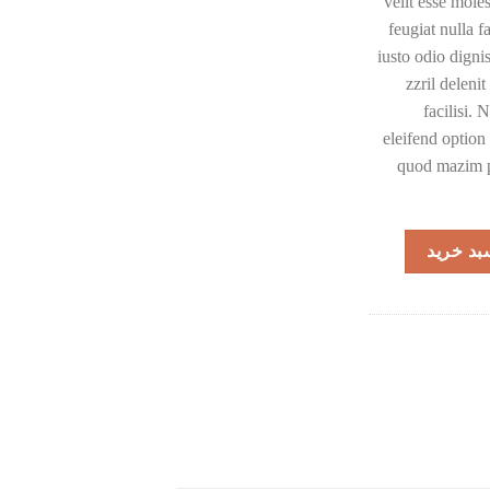
velit esse mole
feugiat nulla f
iusto odio digni
zzril deleni
facilisi.
eleifend option
quod mazim p
بد خرید