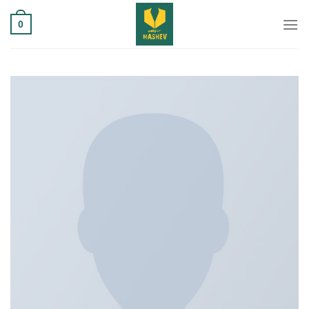
Ski
0
t
conten