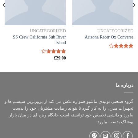
UNCATEGORIZED
UNCATEGORIZED
SS Crew California Sub River
Arizona Racer Ox Converse
Island
امتیاز
4.00
از 5
£
29.00
امتیاز
3.67
از
5
درباره ما
گروه صنعتی تولیدی ماشیو همواره تلاش می کند از بروزترین سیستم ها و
تجهیزات مدرن را به کار گیرد تا بتواند رضایت مشتریان خود را بدست
بیاورد و دانشی تخصص خود توانسته است جایگاه ویژه ای در میان بازار
پوشاک بدست بیاورد.