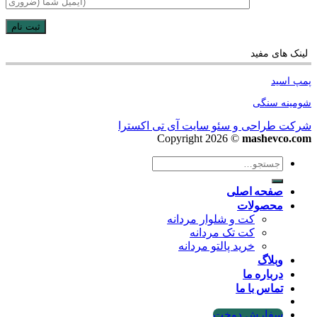
لینک های مفید
پمپ اسید
شومینه سنگی
شرکت طراحی و سئو سایت آی تی اکسترا
Copyright 2026 ©
mashevco.com
جستجو
برای:
صفحه اصلی
محصولات
کت و شلوار مردانه
کت تک مردانه
خرید پالتو مردانه
وبلاگ
درباره ما
تماس با ما
سفارش دوخت