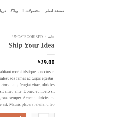
صفحه اصلی
محصولات
وبلاگ
دربا
خانه
/
UNCATEGORIZED
Ship Your Idea
£
29.00
abitant morbi tristique senectus et
malesuada fames ac turpis egestas.
rtor quam, feugiat vitae, ultricies
sit amet, ante. Donec eu libero sit
stas semper. Aenean ultricies mi
e est. Mauris placerat eleifend leo.
Ship Your Idea عدد