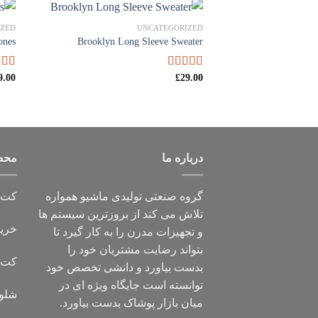
IZED
UNCATEGORIZED
ones
Brooklyn Long Sleeve Sweater
29.00
امتیاز
£
9.00
امتی
4.00
از 5
از 5
درباره ما
محص
گروه صنعتی تولیدی ماشیو همواره
کت و
تلاش می کند از بروزترین سیستم ها
خرید
و تجهیزات مدرن را به کار گیرد تا
بتواند رضایت مشتریان خود را
کت ت
بدست بیاورد و دانشی تخصص خود
توانسته است جایگاه ویژه ای در
شلوا
میان بازار پوشاک بدست بیاورد.