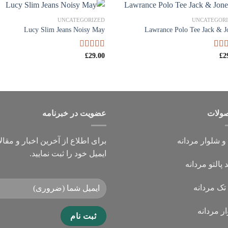
UNCATEGORIZED
UNCATEGOR
Lucy Slim Jeans Noisy May
Lawrance Polo Tee Jack & J
2
£
از
4.50
29.00
امتیاز
£
3.00
از
5
ولات
عضویت در خبرنامه
 شلوار مردانه
برای اطلاع از آخرین اخبار و مقال
ایمیل خود را ثبت نمایید.
 پالتو مردانه
ک مردانه
ر مردانه