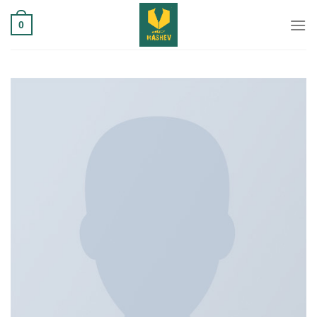
Ski
0
t
conten