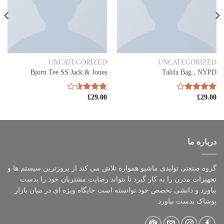
UNCATEGORIZED
UNCATEGORIZED
Bjorn Tee SS Jack & Jones
Talifa Bag , NYPD
£
29.00
£
29.00
امتیاز
امتیاز
4.00
از 5
3.50
از
5
درباره ما
گروه صنعتی تولیدی ماشیو همواره تلاش می کند از بروزترین سیستم ها و
تجهیزات مدرن را به کار گیرد تا بتواند رضایت مشتریان خود را بدست
بیاورد و دانشی تخصص خود توانسته است جایگاه ویژه ای در میان بازار
پوشاک بدست بیاورد.