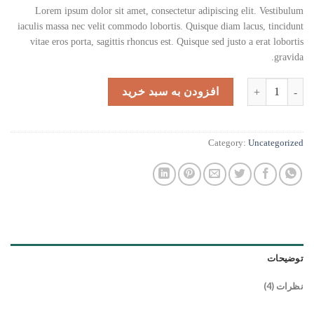
4.00
از 5
Lorem ipsum dolor sit amet, consectetur adipiscing elit. Vestibulum
در
iaculis massa nec velit commodo lobortis. Quisque diam lacus, tincidunt
امتیازدهی
مشتری
vitae eros porta, sagittis rhoncus est. Quisque sed justo a erat lobortis
gravida.
Osaka Entry Tee Superdry عدد
افزودن به سبد خرید
Category:
Uncategorized
توضیحات
نظرات (4)