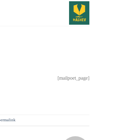
Ski
t
conten
[mailpoet_page]
permalink